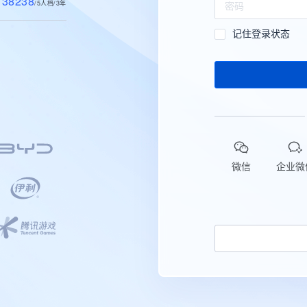
38238
/5人档/3年
记住登录状态
微信
企业微