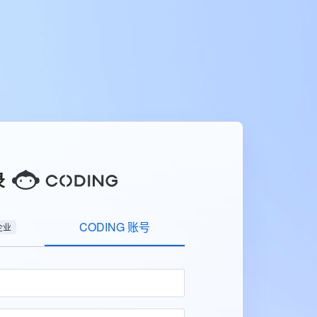
录
CODING 账号
企业